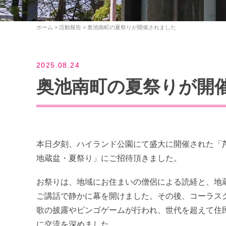
ホーム
>
活動報告
>
奥池南町の夏祭りが開催されました
2025.08.24
奥池南町の夏祭りが開
本日夕刻、ハイランド公園にて盛大に開催された「
地蔵盆・夏祭り」にご招待頂きました。
お祭りは、地域にお住まいの僧侶による読経と、地
ご講話で静かに幕を開けました。その後、コーラス
歌の披露やビンゴゲームが行われ、世代を超えて住
に交流を深めました。