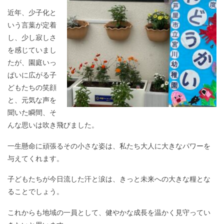
近年、少子化と
いう言葉が定着
し、少し寂しさ
を感じていまし
たが、園庭いっ
ぱいに広がる子
どもたちの笑顔
と、元気な声を
聞いた瞬間、そ
んな思いは吹き飛びました。
一生懸命に頑張るその小さな姿は、私たち大人に大きなパワーを
与えてくれます。
子どもたちが今日流した汗と涙は、きっと未来への大きな糧とな
ることでしょう。
これからも地域の一員として、健やかな成長を温かく見守ってい