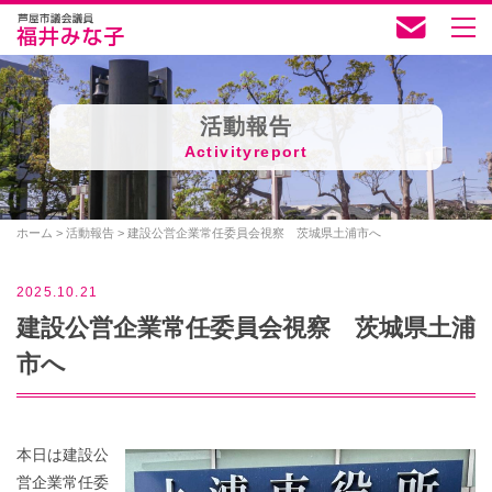
活動報告
Activityreport
ホーム
>
活動報告
>
建設公営企業常任委員会視察 茨城県土浦市へ
2025.10.21
建設公営企業常任委員会視察 茨城県土浦
市へ
本日は建設公
営企業常任委