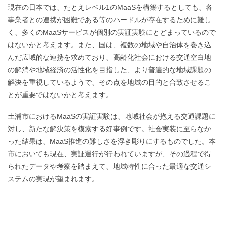
現在の日本では、たとえレベル1のMaaSを構築するとしても、各
事業者との連携が困難である等のハードルが存在するために難し
く、多くのMaaSサービスが個別の実証実験にとどまっているので
はないかと考えます。また、国は、複数の地域や自治体を巻き込
んだ広域的な連携を求めており、高齢化社会における交通空白地
の解消や地域経済の活性化を目指した、より普遍的な地域課題の
解決を重視しているようで、その点を地域の目的と合致させるこ
とが重要ではないかと考えます。
土浦市におけるMaaSの実証実験は、地域社会が抱える交通課題に
対し、新たな解決策を模索する好事例です。社会実装に至らなか
った結果は、MaaS推進の難しさを浮き彫りにするものでした。本
市においても現在、実証運行が行われていますが、その過程で得
られたデータや考察を踏まえて、地域特性に合った最適な交通シ
ステムの実現が望まれます。