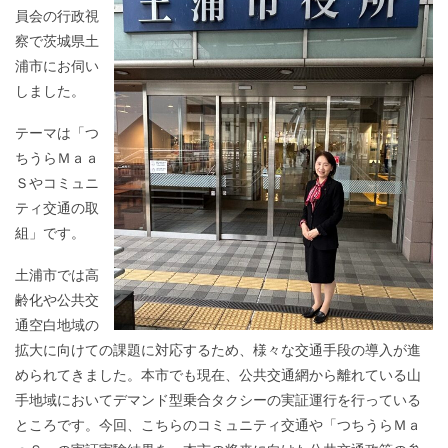
員会の行政視
察で茨城県土
浦市にお伺い
しました。
テーマは「つ
ちうらＭａａ
Ｓやコミュニ
ティ交通の取
組」です。
土浦市では高
齢化や公共交
通空白地域の
拡大に向けての課題に対応するため、様々な交通手段の導入が進
められてきました。本市でも現在、公共交通網から離れている山
手地域においてデマンド型乗合タクシーの実証運行を行っている
ところです。今回、こちらのコミュニティ交通や「つちうらＭａ