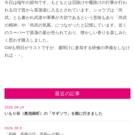
今日は端午の節句です。もともとは厄除けや魔除けの行事が行わ
れる日で昔から菖蒲湯に入るとされています。ショウブは「尚
武」とも書かれ武道や軍事が大切であるという意味もあり「尚武
の精神」や「尚武の気風」につながったと記憶しています。近く
のスーパーで菖蒲の葉が売られており、懐かしい香りを楽しみた
く思わず購入しました。
GWも明日がラストですが、週明けに参加する研修の準備をしなけ
れば・・。
最近の記事
2026.08.10
いもり谷（奥池南町）の「サギソウ」を観に行きました
2026.08.9
「長崎 原爆の日」平和への誓い