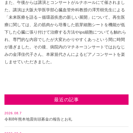
また、午後からは講演とコンサートがルナホールにて催されまし
た。講演は大阪大学医学部心臓血管外科教授の澤芳樹先生による
「未来医療を語る～循環器疾患の新しい展開」について。再生医
療に関しては、足の筋肉から培養した筋芽細胞シートを機能が低
下した心臓に張り付けて治療する方法やips細胞についても触れら
れ、専門的な内容でしたが大変わかりやすくあっという間に時間
が過ぎました。その後、病院内のマチネーコンサートではおなじ
みの金澤佳代子さん、本家規代さんによるピアノコンサートを楽
しませていただきました。
最近の記事
2026.08.7
令和8年熊本地震街頭募金の報告とお礼