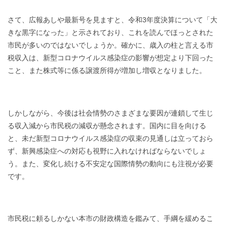
さて、広報あしや最新号を見ますと、令和3年度決算について「大
きな黒字になった」と示されており、これを読んでほっとされた
市民が多いのではないでしょうか。確かに、歳入の柱と言える市
税収入は、新型コロナウイルス感染症の影響が想定より下回った
こと、また株式等に係る譲渡所得が増加し増収となりました。
しかしながら、今後は社会情勢のさまざまな要因が連鎖して生じ
る収入減から市民税の減収が懸念されます。国内に目を向ける
と、未だ新型コロナウイルス感染症の収束の見通しは立っておら
ず、新興感染症への対応も視野に入れなければならないでしょ
う。また、変化し続ける不安定な国際情勢の動向にも注視が必要
です。
市民税に頼るしかない本市の財政構造を鑑みて、手綱を緩めるこ