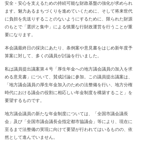
安全・安心を支えるための持続可能な財政基盤の強化が求められ
ます。魅力あるまちづくりを進めていくために、そして将来世代
に負担を先送りすることのないようにするために、限られた財源
のもとで「選択と集中」による慎重な行財政運営を行うことが重
要になります。
本会議最終日の採決にあたり、条例案や意見書をはじめ新年度予
算案に対して、多くの議員が討論を行いました。
私は議員提出議案第４号「厚生年金への地方議会議員の加入を求
める意見書」について、賛成討論に参加。この議員提出議案は、
「地方議会議員の厚生年金加入のための法整備を行い、地方分権
時代における議会の役割に相応しい年金制度を構築すること」を
要望するものです。
地方議会議員の新たな年金制度については、「全国市議会議長
会」及び「全国市議会議長会指定都市協議会」等により、現在に
至るまで法整備の実現に向けて要望が行われてはいるものの、依
然として進んでいません。