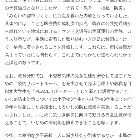
の予算編成となりましたが、「子育て・教育」「福祉・防災」
「みらいの都市づくり」に力点を置いた内容となっていました。
具体的には、こども医療費助成制度の拡充、既存の公共交通網か
ら離れている地域におけるデマンド交通等の実証運行の実施、カ
ラス対策など、生活に密着した取り組むべき課題の解消に向け
て、早急に着手されることを評価します。これらは、市民要望が
高まっていたにも関わらず、これまではなかなか進められなかっ
た課題の数々です。
なお、教育分野では、不登校気味の児童生徒が安心して過ごすた
めの「校内サポートルーム」を充実させて臨床心理士や教職を目
指す大学生を「PEACEサポーター」として新たに設置すること、
いじめ防止対策については小学校5年生から中学校3年生までの全
学年を対象にした弁護士によるいじめ防止授業を実施することが
示されました。いじめに気づき解決に向けて動ける児童生徒が増
えることで、いじめの深刻化を防止できることを願います。
今後、本格的な少子高齢・人口減少社会が到来するなか、市民の